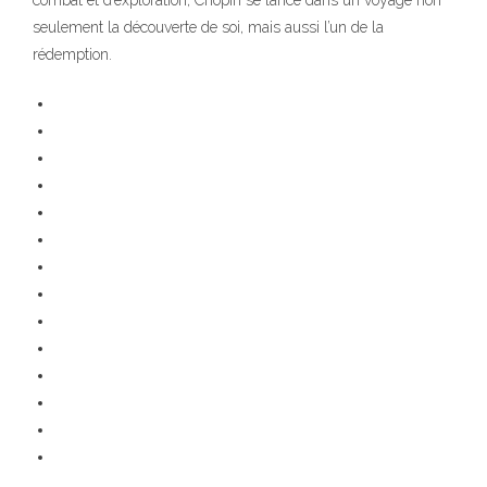
combat et d’exploration, Chopin se lance dans un voyage non
seulement la découverte de soi, mais aussi l’un de la
rédemption.