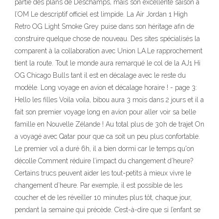
partie des plans de Deschamps, mais son excellente saison à
l’OM Le descriptif officiel est limpide. La Air Jordan 1 High
Retro OG Light Smoke Grey puise dans son héritage afin de
construire quelque chose de nouveau. Des sites spécialisés la
comparent à la collaboration avec Union LA.Le rapprochement
tient la route. Tout le monde aura remarqué le col de la AJ1 Hi
OG Chicago Bulls tant il est en décalage avec le reste du
modèle. Long voyage en avion et décalage horaire ! - page 3:
Hello les filles Voila voila, bibou aura 3 mois dans 2 jours et il a
fait son premier voyage long en avion pour aller voir sa belle
famille en Nouvelle Zélande ! Au total plus de 30h de trajet On
a voyagé avec Qatar pour que ca soit un peu plus confortable.
Le premier vol a duré 6h, il a bien dormi car le temps qu'on
décolle Comment réduire l’impact du changement d’heure?
Certains trucs peuvent aider les tout-petits à mieux vivre le
changement d’heure. Par exemple, il est possible de les
coucher et de les réveiller 10 minutes plus tôt, chaque jour,
pendant la semaine qui précède. C’est-à-dire que si l’enfant se